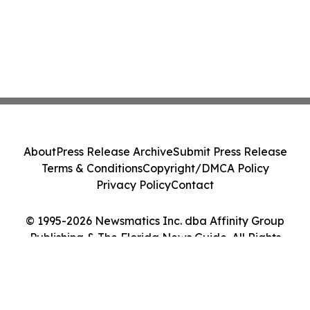
About
Press Release Archive
Submit Press Release
Terms & Conditions
Copyright/DMCA Policy
Privacy Policy
Contact
© 1995-2026 Newsmatics Inc. dba Affinity Group
Publishing & The Florida News Guide. All Rights
Reserved.
Cookie Settings / Your Privacy Choices